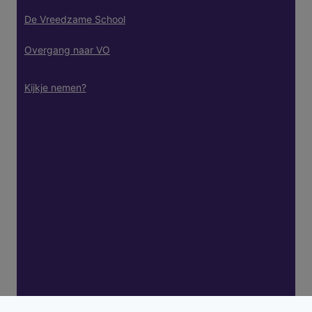
De Vreedzame School
Overgang naar VO
Kijkje nemen?