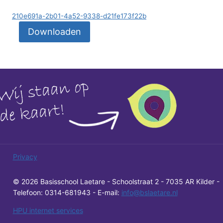
210e691a-2b01-4a52-9338-d21fe173f22b
Downloaden
Privacy
© 2026 Basisschool Laetare - Schoolstraat 2 - 7035 AR Kilder -
Telefoon: 0314-681943 - E-mail:
info@bslaetare.nl
HPU internet services