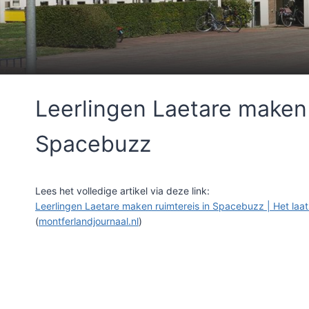
Leerlingen Laetare maken 
Spacebuzz
Lees het volledige artikel via deze link:
Leerlingen Laetare maken ruimtereis in Spacebuzz | Het laat
(
montferlandjournaal.nl
)