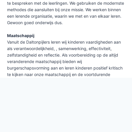
te bespreken met de leerlingen. We gebruiken de modernste
methodes die aansluiten bij onze missie. We werken binnen
een lerende organisatie, waarin we met en van elkaar leren.
Gewoon goed onderwijs dus.
Maatschappij
Vanuit de Daltonpijlers leren wij kinderen vaardigheden aan
als verantwoordelijkheid, , samenwerking, effectiviteit,
zelfstandigheid en reflectie. Als voorbereiding op de altijd
veranderende maatschappij bieden wij
burgerschapsvorming aan en leren kinderen positief kritisch
te kijken naar onze maatschappij en de voortdurende
ontwikkelingen.
Inspiratie & Uitdaging
We streven ernaar om elkaar en onze leerlingen te inspireren.
Dit doen wij, naast de basisvakken in ons lesrooster, ook
door het aanbieden van diverse andere activiteiten. Denk
hierbij aan de technieklessen in het technieklokaal,